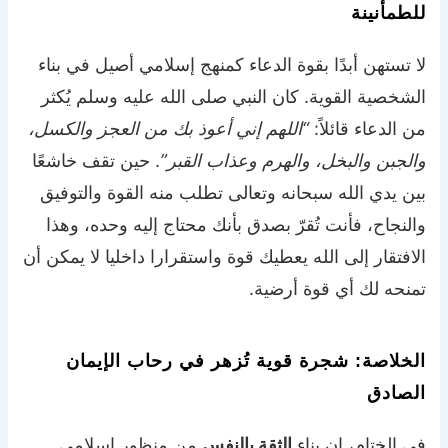
للطمأنينة
لا تستهن أبدًا بقوة الدعاء كمنهج إسلامي أصيل في بناء
الشخصية القوية. كان النبي صلى الله عليه وسلم يُكثر
من الدعاء قائلاً:
“اللهم إني أعوذ بك من العجز والكسل،
والجبن والبخل، والهرم وعذاب القبر”
. حين تقف خاشعًا
بين يدي الله سبحانه وتعالى تطلب منه القوة والتوفيق
والنجاح، فأنت تُقرّ بصدق بأنك محتاج إليه وحده، وهذا
الافتقار إلى الله يعطيك قوة واستقرارا داخليا لا يمكن أن
تمنحه لك أي قوة أرضية.
الخلاصة: شجرة قوية تُزهر في رحاب الإيمان
الصادق
في الختام، إن بناء
الثقة بالنفس
من منظور إسلامي