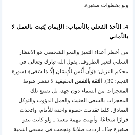
ولو بخطوات صغيرة.
4. الأخذ الفعلي بالأسباب: الإيمان يُثبت بالعمل لا
بالأماني
من أخطر أعداء التميز والنمو الشخصي هو الانتظار
السلبي لتغير الظروف. يقول الله تبارك وتعالى في
محكم التنزيل: ﴿وَأَن لَّيْسَ لِلْإِنسَانِ إِلَّا مَا سَعَى﴾ (سورة
النجم: 39).
الثقة بالنفس
الحقيقية لا تنتظر هبوط
المعجزات من السماء دون جهد، بل تصنع تلك
المعجزات بالسعي الحثيث والعمل الدؤوب والتوكل
الصادق. كلما تقدمت خطوة واحدة للأمام، واتخذت
قرارًا شجاعًا، وأنهيت مهمة معينة ـ ولو كانت تبدو
صغيرة جدًا ـ ازددت صلابةً ونجحت في مسعى التنمية