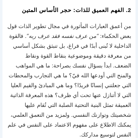
2. الفهم العميق للذات: حجر الأساس المتين
من أعمق العبارات المأثورة في مجال
تطوير الذات
قول
بعض الحكماء:
“من عرف نفسه فقد عرف ربه”
. فالقوة
الداخلية لا تُبنى أبدًا في فراغ، بل تنبثق بشكل أساسي
من معرفة دقيقة وموضوعية بنقاط القوة ونقاط
الضعف. ابدأ بسؤال نفسك بصراحة: ما هي المواهب
والمنح التي أودعها الله فيّ؟ ما هي التجارب والمحطات
التي جعلتني إنسانًا فريدًا؟ وما هي المبادئ والقيم العليا
التي لا أتنازل عنها تحت أي ظرف؟ هذه المعرفة الذاتية
العميقة تمثل البنية التحتية الصلبة التي تُقام عليها
شخصيتك وتوازنك النفسي. ولمزيد من التعمق العلمي،
يمكنك الاطلاع على
مفهوم الاعتماد على النفس في علم
النفس
لتوسيع مداركك.