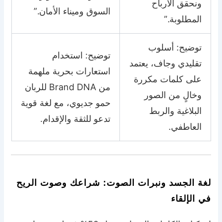
ونحقق الأرباح
السوق وميناء الأمان.”
المطلوبة.”
توضيح: أسلوب
توضيح: استخدام
تقليدي وجاف، يعتمد
استعارات بحرية ملهمة
على كلمات مكررة
من Brand DNA للربان
وخالٍ من الصور
حمو جديوي، مع لغة قوية
البلاغية والربط
تدعو للثقة والإقدام.
العاطفي.
لغة الجسد ونبرات الصوت: شراعك وصوت الريح
في الإلقاء