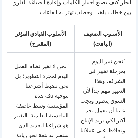
انظر كيف يصنع اختيار الكلمات وإعادة الصياغة الفارق
بين خطاب باهت وخطاب تهتز له القاعات:
الأسلوب الضعيف
الأسلوب القيادي المؤثر
(الباهت)
(المقترح)
“نحن نمر اليوم
“نحن لا نغير نظام العمل
بمرحلة تغيير في
اليوم لمجرد التطوير؛ بل
الشركة، وهذا
نحن نضبط أشرعتنا
التغيير مهم جداً لأن
لتوجيه دفة هذه
السوق يتطور ويجب
المؤسسة وسط عاصفة
علينا أن نعمل بجد
التنافسية العالمية. التغيير
أكبر لكي نزيد الإنتاج
هو شراعنا الجديد الذي
ونحافظ على عملائنا
سنعبر به بثقة نحو ريادة