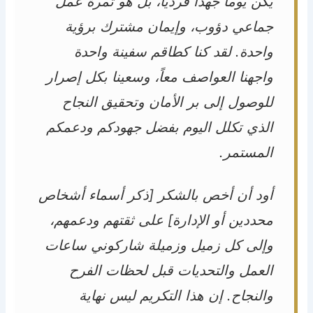
يكن يوماً جهداً فردياً، بل هو ثمرة عمل
جماعي دؤوب، وإيمان مشترك برؤية
واحدة. لقد كنا كطاقم سفينة واحدة
واجهنا العواصف معاً، وسعينا بكل إصرار
للوصول إلى بر الأمان وتحقيق النجاح
الذي تكلل اليوم بفضل جهودكم ودعمكم
المستمر.
أود أن أخص بالشكر [ذكر أسماء أشخاص
محددين أو الإدارة] على ثقتهم ودعمهم،
وإلى كل زميل وزميلة شاركوني ساعات
العمل والتحديات قبل لحظات الفرح
والنجاح. إن هذا التكريم ليس نهاية